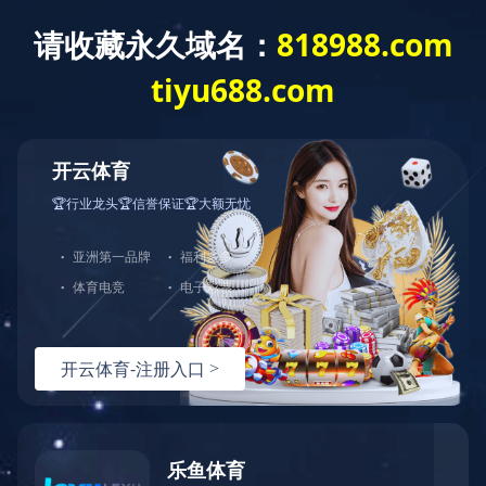
服务中心
工程服务
售后服务
合作品牌
本公司主导产品有闸阀，球阀，截止阀，蝶阀，止回阀，旋塞
阀，电站阀，高温高压双自密封闸阀，电厂脱硫阀门，减温减压
装置，铝厂专用阀，固定式球阀，液控蝶阀，高温蝶阀，水利控
制阀，调节阀，平板阀，电动驱动装置等有150多种型号，1000